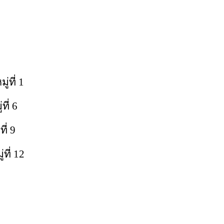
ที่ 1
่ 6
่ 9
ี่ 12